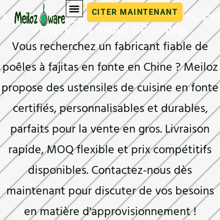
ustensiles de cuisine
CITER MAINTENANT
ACHETER DES POÊLES À FAJITAS EN
FONTE EN VRAC DE CHINE
Vous recherchez un fabricant fiable de
poêles à fajitas en fonte en Chine ? Meiloz
propose des ustensiles de cuisine en fonte
certifiés, personnalisables et durables,
parfaits pour la vente en gros. Livraison
rapide, MOQ flexible et prix compétitifs
disponibles. Contactez-nous dès
maintenant pour discuter de vos besoins
en matière d'approvisionnement !