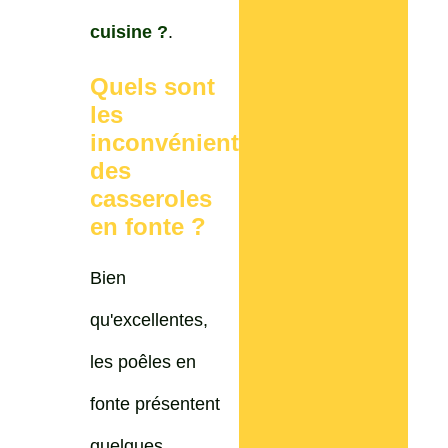
cuisine ?
.
Quels sont
les
inconvénients
des
casseroles
en fonte ?
Bien
qu'excellentes,
les poêles en
fonte présentent
quelques