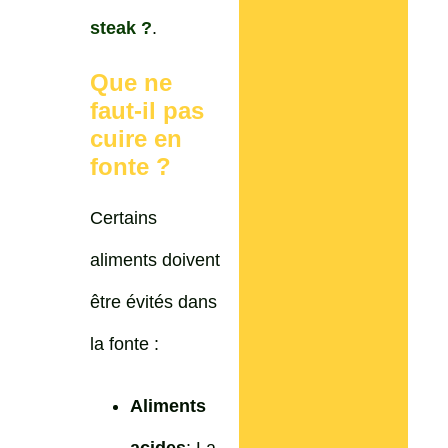
steak ?
.
Que ne
faut-il pas
cuire en
fonte ?
Certains
aliments doivent
être évités dans
la fonte :
Aliments
acides
: La