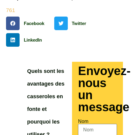
761
Facebook
Twitter
LinkedIn
Envoyez-
Quels sont les
nous
avantages des
un
casseroles en
message
fonte et
pourquoi les
Nom
utiliser ?