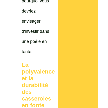
pourquoi vous
devriez
envisager
d'investir dans
une poêle en
fonte.
La
polyvalence
et la
durabilité
des
casseroles
en fonte