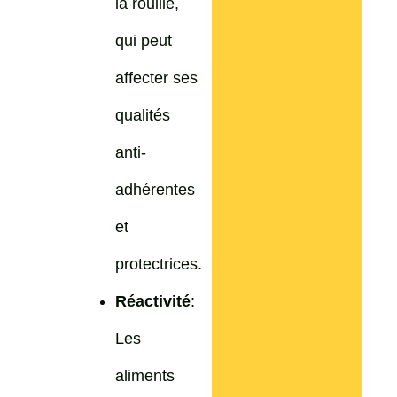
la rouille,
qui peut
affecter ses
qualités
anti-
adhérentes
et
protectrices.
Réactivité
:
Les
aliments