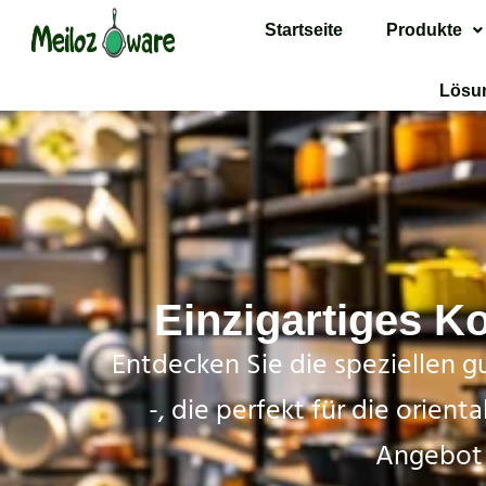
Startseite
Produkte
Lösu
Einzigartiges K
Entdecken Sie die speziellen g
-, die perfekt für die orien
Angebot 