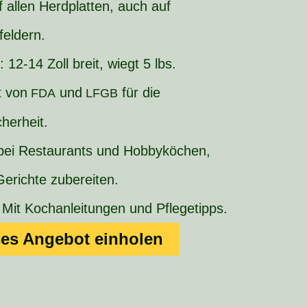
f allen Herdplatten, auch auf
feldern.
 12-14 Zoll breit, wiegt 5 lbs.
t von
und
für die
FDA
LFGB
herheit.
 bei Restaurants und Hobbyköchen,
Gerichte zubereiten.
 Mit Kochanleitungen und Pflegetipps.
es Angebot einholen