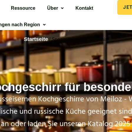
JE
Ressource
Über
Kontakt
ngen nach Region
Startseite
/ Spezialitäten-Kochgeschirr
ochgeschirr für beson
usseisernen Kochgeschirre von Meiloz - 
talische und russische Küche geeignet sin
an oder laden Sie unseren Katalog 2025 