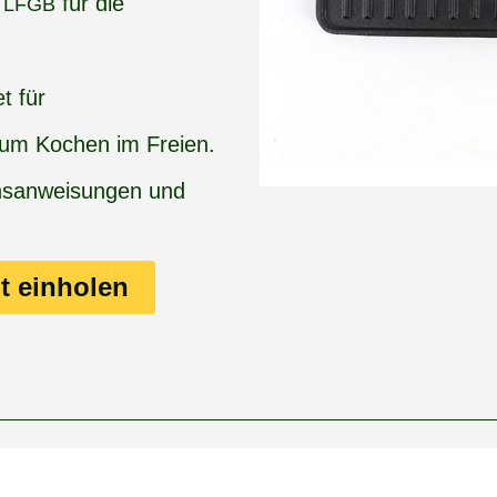
für die
LFGB
t für
zum Kochen im Freien.
hsanweisungen und
t einholen