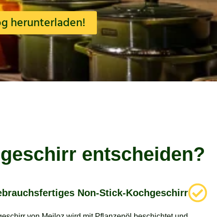
og herunterladen!
hgeschirr entscheiden?
brauchsfertiges Non-Stick-Kochgeschirr
schirr von Meiloz wird mit Pflanzenöl beschichtet und