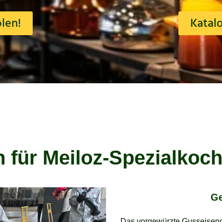
len!
Katal
h für Meiloz-Spezialkoc
Ge
Das vorgewürzte Gusseisenge