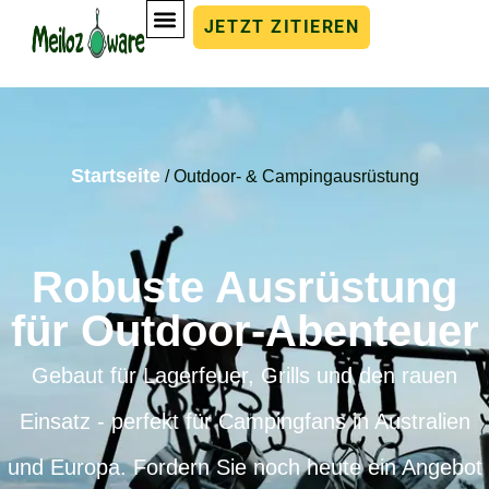
JETZT ZITIEREN
Startseite
/ Outdoor- & Campingausrüstung
Robuste Ausrüstung
für Outdoor-Abenteuer
Gebaut für Lagerfeuer, Grills und den rauen
Einsatz - perfekt für Campingfans in Australien
und Europa. Fordern Sie noch heute ein Angebot