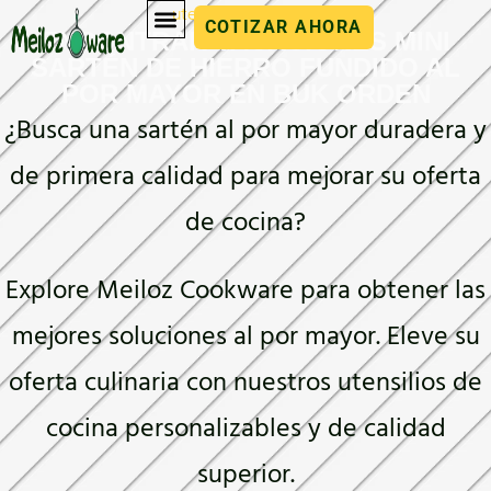
utensilios de cocina
COTIZAR AHORA
ENCONTRAR VACACIONES MINI
SARTÉN DE HIERRO FUNDIDO AL
POR MAYOR EN BUK ORDEN
¿Busca una sartén al por mayor duradera y
de primera calidad para mejorar su oferta
de cocina?
Explore Meiloz Cookware para obtener las
mejores soluciones al por mayor. Eleve su
oferta culinaria con nuestros utensilios de
cocina personalizables y de calidad
superior.