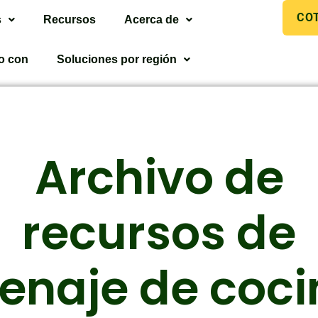
CO
s
Recursos
Acerca de
o con
Soluciones por región
Archivo de
recursos de
enaje de coci