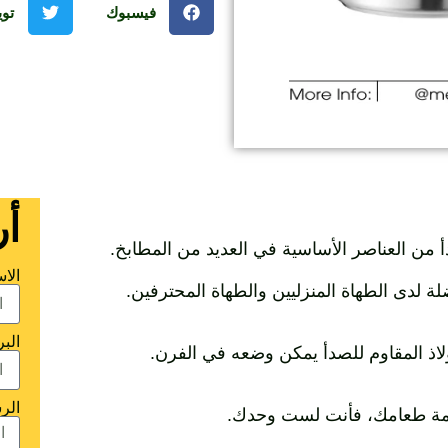
فيسبوك
توي
أر
دأ من العناصر الأساسية في العديد من المطابخ.
الا
لة لدى الطهاة المنزليين والطهاة المحترفين.
البر
لاذ المقاوم للصدأ يمكن وضعه في الفرن.
الر
سلامة طعامك، فأنت لست وحدك.