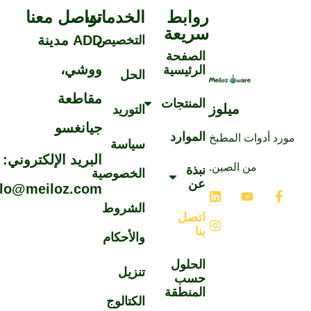
روابط
الخدمات
تواصل معنا
سريعة
ADD مدينة
التخصيص
الصفحة
ووشي،
الرئيسية
الحل
مقاطعة
المنتجات
ميلوز
التوريد
جيانغسو
الموارد
ورد أدوات المطبخ
سياسة
البريد الإلكتروني:
من الصين.
نبذة
الخصوصية
عن
hello@meiloz.com
الشروط
اتصل
بنا
والأحكام
الحلول
تنزيل
حسب
المنطقة
الكتالوج