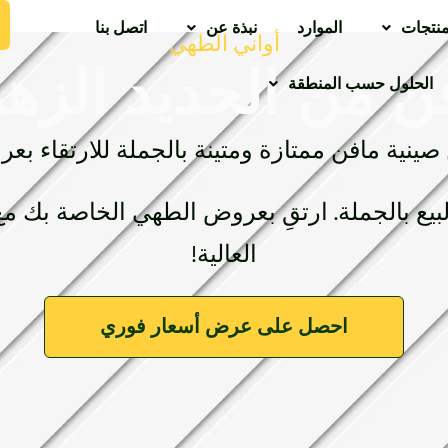
منتجات
الموارد
نبذة عن
اتصل بنا
أواني الطهي
ن من الحديد الزهر
الحلول حسب المنطقة
صينية مافن ممتازة ومتينة بالجملة للارتقاء 
يع بالجملة. ارتقِ بعروض الطهي الخاصة بك مع
العالية!
احصل على عرض أسعار فوري