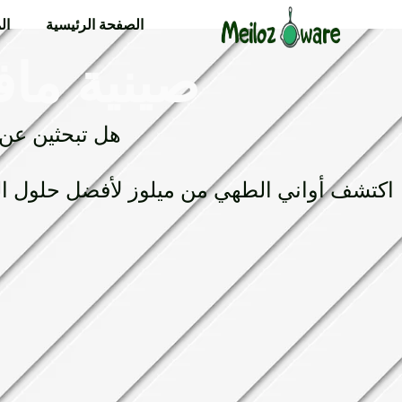
الصفحة الرئيسية
ال
صينية ماف
هل تبحثين عن 
اكتشف أواني الطهي من ميلوز لأفضل حلول الب