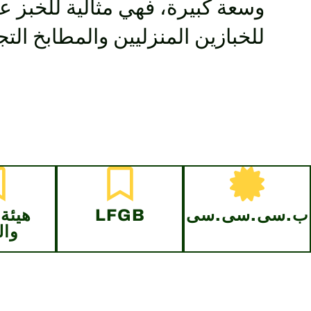
وسعة كبيرة، فهي مثالية للخبز عل
للخبازين المنزليين والمطابخ الت
ب.سى.سى.سى
LFGB
هيئة 
وال