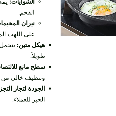
الشوايات:
يمكن
الفحم.
نيران المخيما
على اللهب ال
هيكل متين:
يتحمل د
طويلاً.
سطح مانع للالتصا
وتنظيف خالي من ا
الجودة لتجار التجز
الخبز للعملاء.