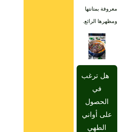
معروفة بمتانتها
ومظهرها الرائع.
هل ترغب
في
الحصول
على أواني
الطهي