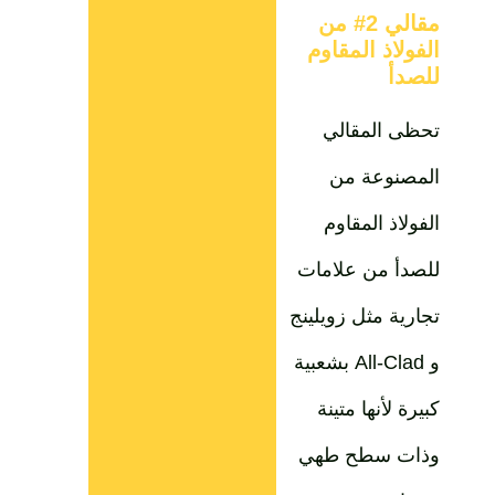
مقالي 2# من
الفولاذ المقاوم
للصدأ
تحظى المقالي
المصنوعة من
الفولاذ المقاوم
للصدأ من علامات
تجارية مثل زويلينج
و All-Clad بشعبية
كبيرة لأنها متينة
وذات سطح طهي