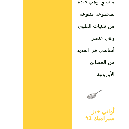
متساوٍ. وهي جيدة
لمجموعة متنوعة
من تقنيات الطهي
وهي عنصر
أساسي في العديد
من المطابخ
الأوروبية.
أواني خبز
سيراميك 3#