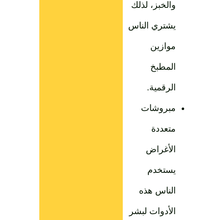
والخبز، لذلك
يشتري الناس
موازين
المطبخ
الرقمية.
مبروشات
متعددة
الأغراض
يستخدم
الناس هذه
الأدوات لبشر