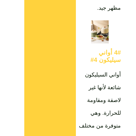
مظهر جيد.
4# أواني
سيليكون 4#
أواني السيليكون
شائعة لأنها غير
لاصقة ومقاومة
للحرارة. وهي
متوفرة من مختلف