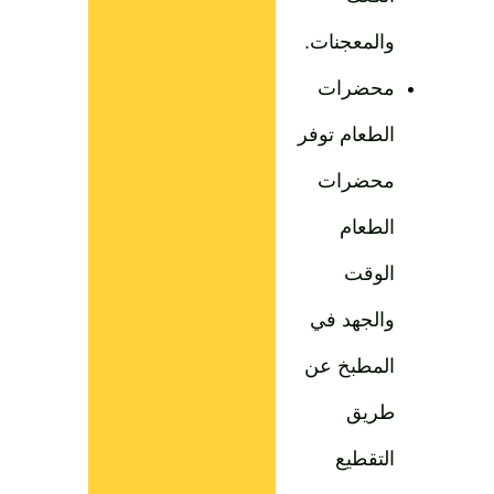
والمعجنات.
محضرات
الطعام توفر
محضرات
الطعام
الوقت
والجهد في
المطبخ عن
طريق
التقطيع