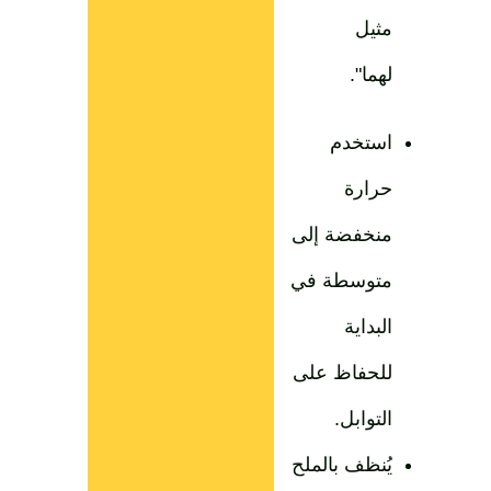
مثيل
لهما".
استخدم
حرارة
منخفضة إلى
متوسطة في
البداية
للحفاظ على
التوابل.
يُنظف بالملح