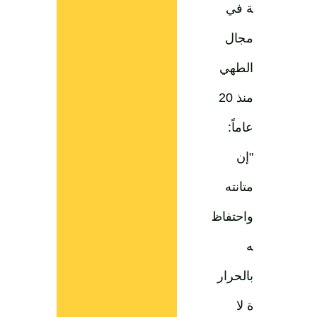
ة في
مجال
الطهي
منذ 20
عاماً:
"إن
متانته
واحتفاظ
ه
بالحرار
ة لا