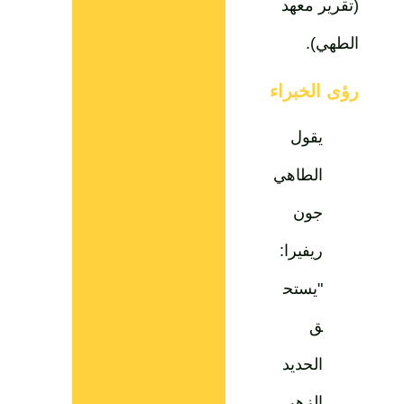
(تقرير معهد
الطهي).
رؤى الخبراء
يقول
الطاهي
جون
ريفيرا:
"يستح
ق
الحديد
الزهر