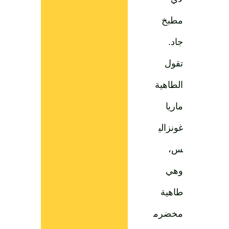
مطبخ
جاد.
تقول
الطاهية
ماريا
غونزالي
س،
وهي
طاهية
مخضرم