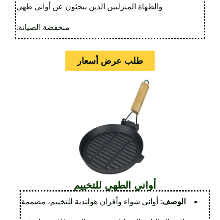
والطهاة المنزليين الذين يبحثون عن أواني طهي
منخفضة الصيانة.
طلب عرض أسعار
أواني الطهي للتخييم
الوصف
: أواني شواء وأفران هولندية للتخييم، مصممة