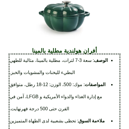
أفران هولندية مطلية بالمينا
الوصف
: سعة 3-7 لترات، مطلية بالمينا، مثالية للطهي
البطيء لليخنات والمشويات والخبز.
المواصفات
: موك: 500، الوزن: 12-18 رطل، متوافق
مع إدارة الغذاء والدواء الأمريكية و LFGB، آمن في
الفرن حتى 500 درجة فهرنهايت.
ملاءمة السوق
: تحظى بشعبية لدى الطهاة المتميزين