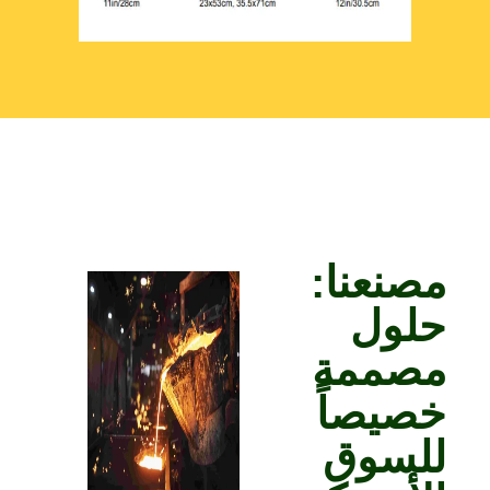
صنعنا:
لول
صممة
صيصاً
لسوق