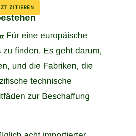
TZT ZITIEREN
bestehen
Für eine europäische
rr
s zu finden. Es geht darum,
n, und die Fabriken, die
ifische technische
itfäden zur Beschaffung
lich acht importierter