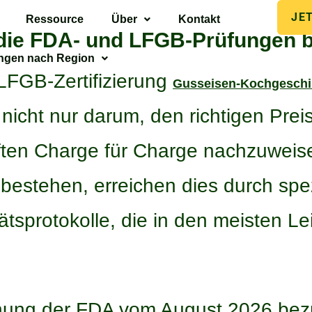
JE
Ressource
Über
Kontakt
die FDA- und LFGB-Prüfungen 
ngen nach Region
LFGB-Zertifizierung
Gusseisen-Kochgeschi
nicht nur darum, den richtigen Prei
iften Charge für Charge nachzuweise
estehen, erreichen dies durch spez
tsprotokolle, die in den meisten Le
ung der FDA vom August 2026 bezüg