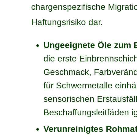
chargenspezifische Migration
Haftungsrisiko dar.
Ungeeignete Öle zum 
die erste Einbrennschi
Geschmack, Farbverände
für Schwermetalle einhä
sensorischen Erstausfäl
Beschaffungsleitfäden ig
Verunreinigtes Rohmat