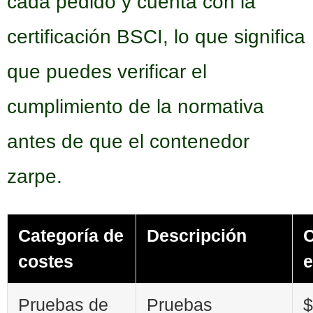
cada pedido y cuenta con la
certificación BSCI, lo que significa
que puedes verificar el
cumplimiento de la normativa
antes de que el contenedor
zarpe.
Categoría de
Descripción
C
costes
e
Pruebas de
Pruebas
$